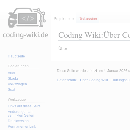
Projektseite
Diskussion
Coding Wiki
:
Über C
Zur
Zur
Über
Navigation
Suche
Hauptseite
springen
springen
Codierungen
Diese Seite wurde zuletzt am 4. Januar 2026 
Audi
Skoda
Datenschutz
Über Coding Wiki
Haftungsau
Volkswagen
Seat
Werkzeuge
Links auf diese Seite
Änderungen an
verlinkten Seiten
Druckversion
Permanenter Link