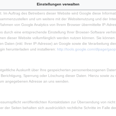
isierung auf dieser Webseite wird Ihre IP-Adresse von Google jedoch 
Einstellungen verwalten
s über den Europäischen Wirtschaftsraum zuvor gekürzt. Nur in Ausna
t. Im Auftrag des Betreibers dieser Website wird Google diese Infor
zusammenzustellen und um weitere mit der Websitenutzung und der In
m Rahmen von Google Analytics von Ihrem Browser übermittelte IP-Adr
 durch eine entsprechende Einstellung Ihrer Browser-Software verhinde
onen dieser Website vollumfänglich werden nutzen können. Sie können
n Daten (inkl. Ihrer IP-Adresse) an Google sowie die Verarbeitung di
in herunterladen und installieren:
http://tools.google.com/dlpage/gao
entgeltliche Auskunft über Ihre gespeicherten personenbezogenen Dat
f Berichtigung, Sperrung oder Löschung dieser Daten. Hierzu sowie
essum angegebenen Adresse an uns wenden.
sumspflicht veröffentlichten Kontaktdaten zur Übersendung von nicht 
ber der Seiten behalten sich ausdrücklich rechtliche Schritte im Fall