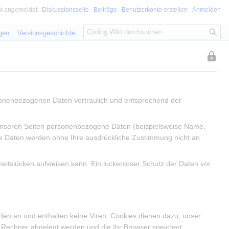
ht angemeldet
Diskussionsseite
Beiträge
Benutzerkonto erstellen
Anmelden
S
igen
Versionsgeschichte
u
c
Diese
h
Seite
e
ist
geschü
rsonenbezogenen Daten vertraulich und entsprechend der
sodass
nur
Benutz
unseren Seiten personenbezogene Daten (beispielsweise Name,
mit
Diese Daten werden ohne Ihre ausdrückliche Zustimmung nicht an
der
Berech
heitslücken aufweisen kann. Ein lückenloser Schutz der Daten vor
„sysop
sie
bearbe
können
den an und enthalten keine Viren. Cookies dienen dazu, unser
m Rechner abgelegt werden und die Ihr Browser speichert.