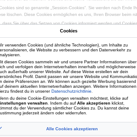
Cookies sind so genannte „Session-Cookies“. Sie werden nach Ende Ih
diese löschen. Diese Cookies ermöglichen es uns, Ihren Browser beim 
n, dass Sie über das Setzen von Cookies informiert werden und Cookies
ießen sowie das automatische Löschen der Cookies beim Schließen des 
Cookies
änkt sein.
ir verwenden Cookies (und ähnliche Technologien), um Inhalte zu
ersonalisieren, die Website zu verbessern und den Datenverkehr zu
nalysieren.
ichert automatisch Informationen in so genannten Server-Log Files, die
it diesen Cookies sammeln wir und unsere Partner Informationen über
ich und verfolgen dein Internetverhalten innerhalb und möglicherweise
es Betriebssystem Referrer URL Hostname des zugreifenden Rechners
uch außerhalb unserer Website. Auf diese Weise erstellen wir dein
ersönliches Profil. Damit passen wir unsere Website und Kommunikati
rsonen zuordenbar. Eine Zusammenführung dieser Daten mit anderen D
n deine Präferenzen an. Wir können auch gezielte Werbung basierend
s konkrete Anhaltspunkte für eine rechtswidrige Nutzung bekannt werd
uf deinem aktuellen Internetverhalten anzeigen. Weitere Informationen
ierzu findest du in unserer
Datenschutzrichtlinie
.
enn du deine Cookie-Einstellungen verwalten möchtest, klicke auf
ng von Google Analytics
instellungen verwalten
. Indem du auf
Alle akzeptieren
klickst,
timmst du der Verwendung sämtlicher Cookies zu. Du kannst deine
banalysedienstes Google Analytics. Anbieter ist die Google Inc. 160
ustimmung jederzeit ändern oder widerrufen.
as sind Textdateien, die auf Ihrem Computer gespeichert werden und d
ationen über Ihre Benutzung dieser Website werden in der Regel an e
Alle Cookies akzeptieren