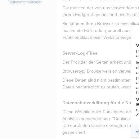
Seiten­­informationen
Die meisten der von uns verwendeten 
Ihrem Endgerät gespeichert, bis Sie 
Sie können Ihren Browser so einstelle
bestimmte Fälle oder generell ausschl
Funktionalität dieser Website eingeschr
W
p
Server-Log-Files
a
Der Provider der Seiten erhebt und spe
M
d
Browsertyp/ Browserversion verwendet
a
p
Diese Daten sind nicht bestimmten Pe
a
Daten nachträglich zu prüfen, wenn un
a
h
W
Datenschutzerklärung für die Nutzu
E
s
Diese Website nutzt Funktionen des We
Z
Analytics verwendet sog. "Cookies". D
Die durch den Cookie erzeugten Inform
gespeichert.