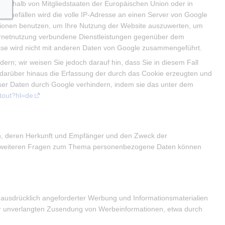
innerhalb von Mitgliedstaaten der Europäischen Union oder in
hmefällen wird die volle IP-Adresse an einen Server von Google
mationen benutzen, um Ihre Nutzung der Website auszuwerten, um
ternetnutzung verbundene Dienstleistungen gegenüber dem
esse wird nicht mit anderen Daten von Google zusammengeführt.
rn; wir weisen Sie jedoch darauf hin, dass Sie in diesem Fall
 darüber hinaus die Erfassung der durch das Cookie erzeugten und
eser Daten durch Google verhindern, indem sie das unter dem
ptout?hl=de
en, deren Herkunft und Empfänger und den Zweck der
 zu weiteren Fragen zum Thema personenbezogene Daten können
ausdrücklich angeforderter Werbung und Informationsmaterialien
e der unverlangten Zusendung von Werbeinformationen, etwa durch