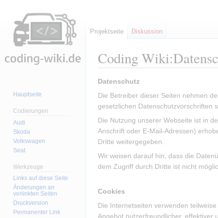
Projektseite
Diskussion
Coding Wiki
:
Datensc
Zur
Zur
Datenschutz
Navigation
Suche
Hauptseite
Die Betreiber dieser Seiten nehmen de
springen
springen
gesetzlichen Datenschutzvorschriften 
Codierungen
Die Nutzung unserer Webseite ist in 
Audi
Anschrift oder E-Mail-Adressen) erhobe
Skoda
Volkswagen
Dritte weitergegeben.
Seat
Wir weisen darauf hin, dass die Datenü
dem Zugriff durch Dritte ist nicht mögli
Werkzeuge
Links auf diese Seite
Änderungen an
Cookies
verlinkten Seiten
Druckversion
Die Internetseiten verwenden teilweis
Permanenter Link
Angebot nutzerfreundlicher, effektiver