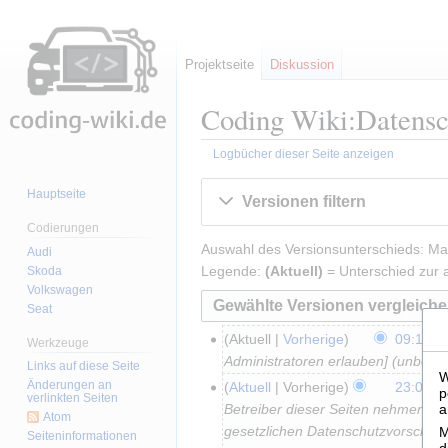
Projektseite
Diskussion
Coding Wiki:Datensc
Logbücher dieser Seite anzeigen
Zur
Zur
Hauptseite
Versionen filtern
Navigation
Suche
Codierungen
springen
springen
Auswahl des Versionsunterschieds: Mar
Audi
Legende:
(Aktuell)
= Unterschied zur a
Skoda
Volkswagen
Seat
Aktuell
Vorherige
09:12, 4
4
Werkzeuge
Administratoren erlauben] (unbesc
.
Links auf diese Seite
W
J
Änderungen an
Aktuell
Vorherige
23:06, 4
4
p
verlinkten Seiten
a
a
Betreiber dieser Seiten nehmen de
.
Atom
n
gesetzlichen Datenschutzvorschrif
M
N
Seiten­­informationen
d