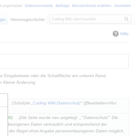
ht angemeldet
Diskussionsseite
Beiträge
Benutzerkonto erstellen
Anmelden
S
igen
Versionsgeschichte
u
c
Hilfe
h
e
ie Eingabetaste oder die Schaltfläche am unteren Rand.
= Kleine Änderung
0
Schützte „
Coding Wiki:Datenschutz
“ ([Bearbeiten=Nur
+5.355
Die Seite wurde neu angelegt: „'''Datenschutz''' Die
rsonenbezogenen Daten vertraulich und entsprechend der
 ist in der Regel ohne Angabe personenbezogener Daten möglich.