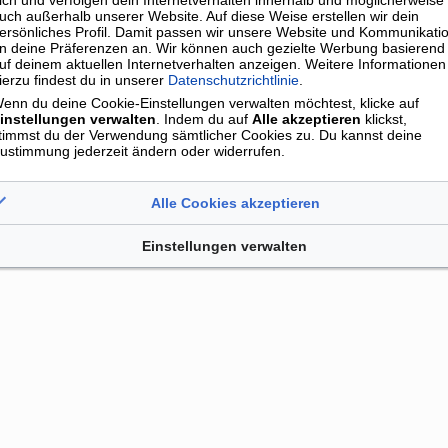
enbezogene Daten (beispielsweise Name, Anschrift oder E-Mail-Adres
uch außerhalb unserer Website. Auf diese Weise erstellen wir dein
ersönliches Profil. Damit passen wir unsere Website und Kommunikati
n deine Präferenzen an. Wir können auch gezielte Werbung basierend
uf deinem aktuellen Internetverhalten anzeigen. Weitere Informationen
ierzu findest du in unserer
Datenschutzrichtlinie
.
sschluss
Cookie-Einstellungen verwalten
enn du deine Cookie-Einstellungen verwalten möchtest, klicke auf
instellungen verwalten
. Indem du auf
Alle akzeptieren
klickst,
timmst du der Verwendung sämtlicher Cookies zu. Du kannst deine
ustimmung jederzeit ändern oder widerrufen.
Alle Cookies akzeptieren
Einstellungen verwalten